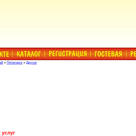
ай
»
Пятигорск
»
Другое
 услуг