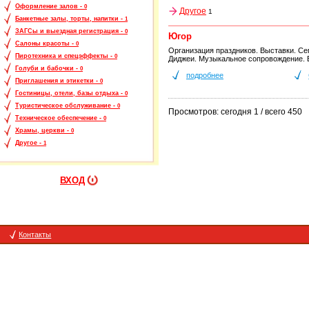
Оформление залов -
0
Другое
1
Банкетные залы, торты, напитки -
1
ЗАГСы и выездная регистрация -
0
Югор
Салоны красоты -
0
Организация праздников. Выставки. Се
Пиротехника и спецэффекты -
0
Диджеи. Музыкальное сопровождение. В
Голуби и бабочки -
0
подробнее
Приглашения и этикетки -
0
Гостиницы, отели, базы отдыха -
0
Туристическое обслуживание -
0
Просмотров: сегодня 1 / всего 450
Техническое обеспечение -
0
Храмы, церкви -
0
Другое -
1
ВХОД
Контакты