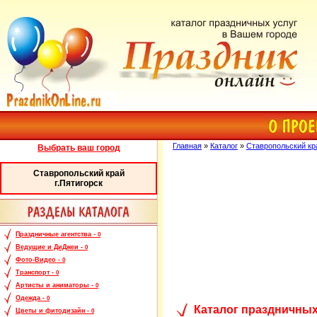
Главная
»
Каталог
»
Ставропольский кр
Выбрать ваш город
Ставропольский край
г.Пятигорск
Праздничные агентства -
0
Ведущие и ДиДжеи -
0
Фото-Видео -
0
Транспорт -
0
Артисты и аниматоры -
0
Одежда -
0
Каталог праздничных
Цветы и фитодизайн -
0