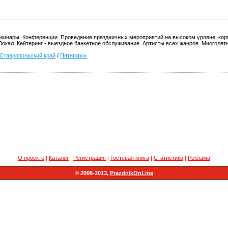
минары. Конференции. Проведение праздничных мероприятий на высоком уровне, корп
окал. Кейтеринг - выездное банкетное обслуживание. Артисты всех жанров. Многолет
Ставропольский край
/
Пятигорск
О проекте
|
Каталог
|
Регистрация
|
Гостевая книга
|
Статистика
|
Реклама
© 2008-2013,
PrazdnikOnLine