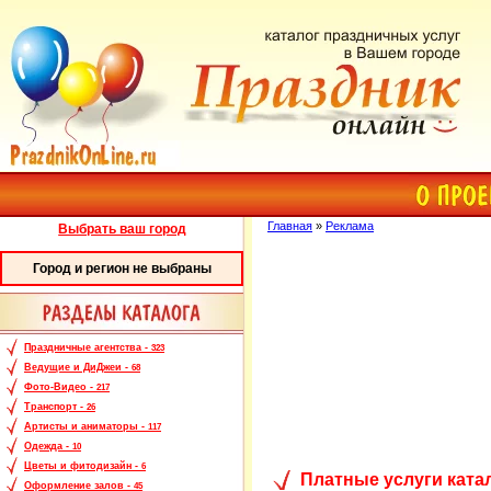
Главная
»
Реклама
Выбрать ваш город
Город и регион не выбраны
Праздничные агентства -
323
Ведущие и ДиДжеи -
68
Фото-Видео -
217
Транспорт -
26
Артисты и аниматоры -
117
Одежда -
10
Цветы и фитодизайн -
6
Платные услуги ката
Оформление залов -
45