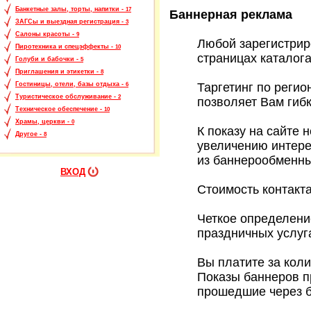
Банкетные залы, торты, напитки -
17
Баннерная реклама
ЗАГСы и выездная регистрация -
3
Салоны красоты -
9
Любой зарегистрир
Пиротехника и спецэффекты -
10
страницах каталога
Голуби и бабочки -
5
Приглашения и этикетки -
8
Таргетинг по регио
Гостиницы, отели, базы отдыха -
6
Туристическое обслуживание -
2
позволяет Вам гиб
Техническое обеспечение -
10
Храмы, церкви -
0
К показу на сайте 
Другое -
8
увеличению интере
из баннерообменны
ВХОД
Стоимость контакт
Четкое определени
праздничных услуг
Вы платите за кол
Показы баннеров п
прошедшие через 