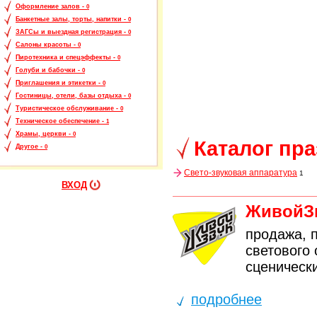
Оформление залов -
0
Банкетные залы, торты, напитки -
0
ЗАГСы и выездная регистрация -
0
Салоны красоты -
0
Пиротехника и спецэффекты -
0
Голуби и бабочки -
0
Приглашения и этикетки -
0
Гостиницы, отели, базы отдыха -
0
Туристическое обслуживание -
0
Техническое обеспечение -
1
Храмы, церкви -
0
Каталог пр
Другое -
0
Свето-звуковая аппаратура
1
ВХОД
ЖивойЗв
продажа, 
светового
сценически
подробнее