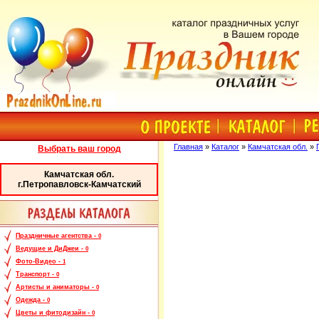
Главная
»
Каталог
»
Камчатская обл.
»
Выбрать ваш город
Камчатская обл.
г.Петропавловск-Камчатский
Праздничные агентства -
0
Ведущие и ДиДжеи -
0
Фото-Видео -
1
Транспорт -
0
Артисты и аниматоры -
0
Одежда -
0
Цветы и фитодизайн -
0