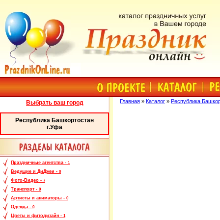
Главная
»
Каталог
»
Республика Башко
Выбрать ваш город
Республика Башкортостан
г.Уфа
Праздничные агентства -
1
Ведущие и ДиДжеи -
0
Фото-Видео -
7
Транспорт -
0
Артисты и аниматоры -
0
Одежда -
0
Цветы и фитодизайн -
1