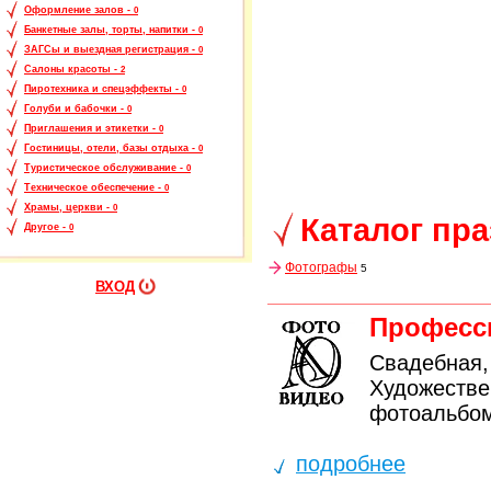
Оформление залов -
0
Банкетные залы, торты, напитки -
0
ЗАГСы и выездная регистрация -
0
Салоны красоты -
2
Пиротехника и спецэффекты -
0
Голуби и бабочки -
0
Приглашения и этикетки -
0
Гостиницы, отели, базы отдыха -
0
Туристическое обслуживание -
0
Техническое обеспечение -
0
Храмы, церкви -
0
Каталог пр
Другое -
0
Фотографы
5
ВХОД
Професс
Свадебная,
Художестве
фотоальбом
подробнее