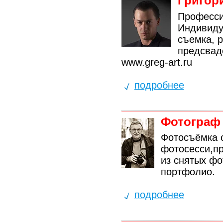
Григор
Професси
Индивиду
съемка, р
предсвад
www.greg-art.ru
подробнее
Фотограф
Фотосъёмка 
фотосесси,п
из снятых ф
портфолио.
подробнее