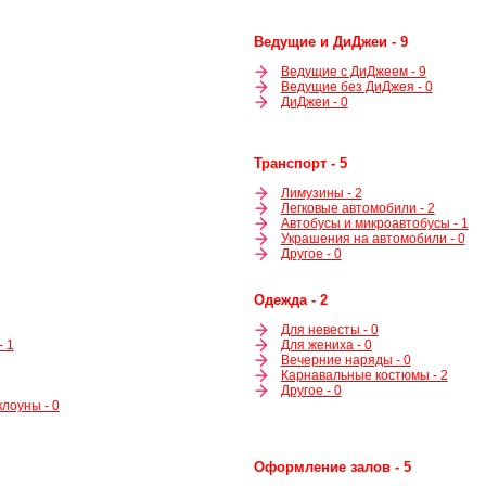
Ведущие и ДиДжеи - 9
Ведущие с ДиДжеем - 9
Ведущие без ДиДжея - 0
ДиДжеи - 0
Транспорт - 5
Лимузины - 2
Легковые автомобили - 2
Автобусы и микроавтобусы - 1
Украшения на автомобили - 0
Другое - 0
Одежда - 2
Для невесты - 0
- 1
Для жениха - 0
Вечерние наряды - 0
Карнавальные костюмы - 2
Другое - 0
лоуны - 0
Оформление залов - 5