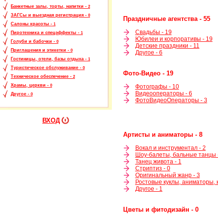
Банкетные залы, торты, напитки -
2
ЗАГСы и выездная регистрация -
0
Праздничные агентства - 55
Салоны красоты -
1
Свадьбы - 19
Пиротехника и спецэффекты -
1
Юбилеи и корпоративы - 19
Голуби и бабочки -
0
Детские праздники - 11
Приглашения и этикетки -
0
Другое - 6
Гостиницы, отели, базы отдыха -
1
Туристическое обслуживание -
0
Фото-Видео - 19
Техническое обеспечение -
2
Храмы, церкви -
Фотографы - 10
0
Видеооператоры - 6
Другое -
0
ФотоВидеоОператоры - 3
ВХОД
Артисты и аниматоры - 8
Вокал и инструментал - 2
Шоу-балеты, бальные танцы 
Танец живота - 1
Стриптиз - 0
Оригинальный жанр - 3
Ростовые куклы, аниматоры, к
Другое - 1
Цветы и фитодизайн - 0