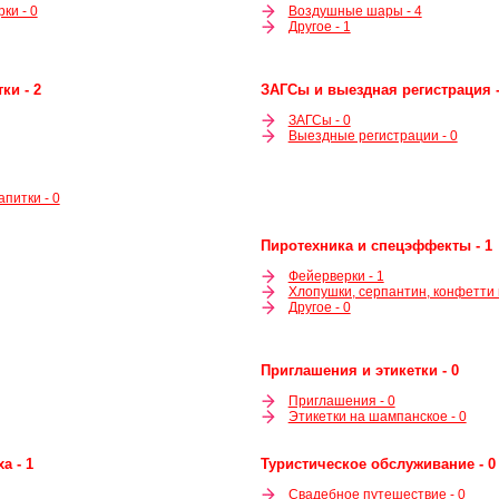
ки - 0
Воздушные шары - 4
Другое - 1
ки - 2
ЗАГСы и выездная регистрация -
ЗАГСы - 0
Выездные регистрации - 0
питки - 0
Пиротехника и спецэффекты - 1
Фейерверки - 1
Хлопушки, серпантин, конфетти и
Другое - 0
Приглашения и этикетки - 0
Приглашения - 0
Этикетки на шампанское - 0
а - 1
Туристическое обслуживание - 0
Свадебное путешествие - 0