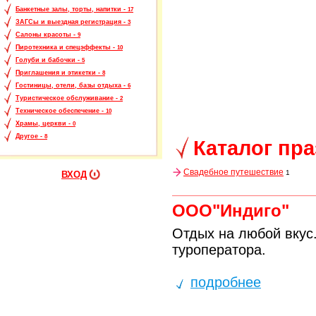
Банкетные залы, торты, напитки -
17
ЗАГСы и выездная регистрация -
3
Салоны красоты -
9
Пиротехника и спецэффекты -
10
Голуби и бабочки -
5
Приглашения и этикетки -
8
Гостиницы, отели, базы отдыха -
6
Туристическое обслуживание -
2
Техническое обеспечение -
10
Храмы, церкви -
0
Другое -
8
Каталог пр
Свадебное путешествие
1
ВХОД
ООО"Индиго"
Отдых на любой вкус.
туроператора.
подробнее