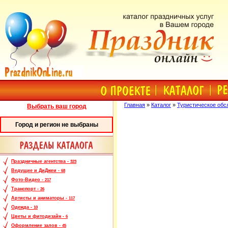
Главная
»
Каталог
»
Туристическое обс
Выбрать ваш город
Город и регион не выбраны
Праздничные агентства -
323
Ведущие и ДиДжеи -
68
Фото-Видео -
217
Транспорт -
26
Артисты и аниматоры -
117
Одежда -
10
Цветы и фитодизайн -
6
Оформление залов -
45