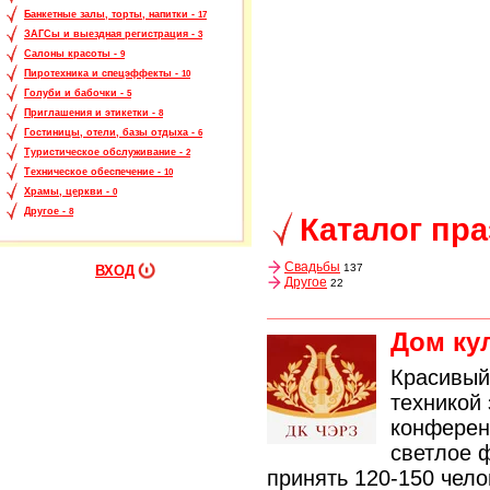
Банкетные залы, торты, напитки -
17
ЗАГСы и выездная регистрация -
3
Салоны красоты -
9
Пиротехника и спецэффекты -
10
Голуби и бабочки -
5
Приглашения и этикетки -
8
Гостиницы, отели, базы отдыха -
6
Туристическое обслуживание -
2
Техническое обеспечение -
10
Храмы, церкви -
0
Другое -
8
Каталог пр
Свадьбы
137
ВХОД
Другое
22
Дом ку
Красивый
техникой
конферен
светлое 
принять 120-150 чело