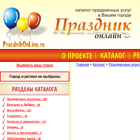
Главная
»
Каталог
»
Праздничные агент
Выбрать ваш город
Город и регион не выбраны
Праздничные агентства -
323
Ведущие и ДиДжеи -
68
Фото-Видео -
217
Транспорт -
26
Артисты и аниматоры -
117
Одежда -
10
Цветы и фитодизайн -
6
Оформление залов -
45