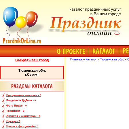
Главная
»
Каталог
»
Тюменская обл.
»
С
Выбрать ваш город
Тюменская обл.
г.Сургут
Праздничные агентства -
0
Ведущие и ДиДжеи -
0
Фото-Видео -
0
Транспорт -
0
Артисты и аниматоры -
0
Одежда -
1
Цветы и фитодизайн -
1