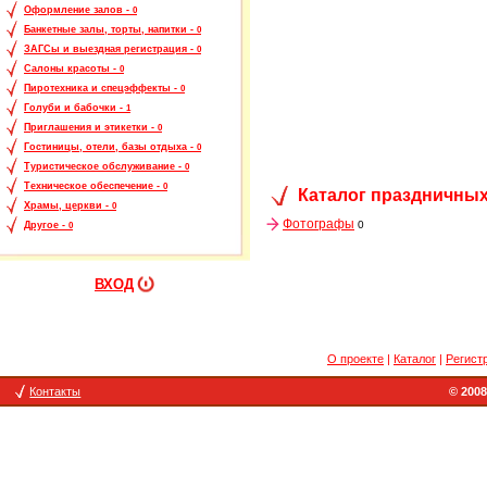
Оформление залов -
0
Банкетные залы, торты, напитки -
0
ЗАГСы и выездная регистрация -
0
Салоны красоты -
0
Пиротехника и спецэффекты -
0
Голуби и бабочки -
1
Приглашения и этикетки -
0
Гостиницы, отели, базы отдыха -
0
Туристическое обслуживание -
0
Техническое обеспечение -
0
Каталог праздничных
Храмы, церкви -
0
Фотографы
0
Другое -
0
ВХОД
О проекте
|
Каталог
|
Регист
Контакты
© 2008