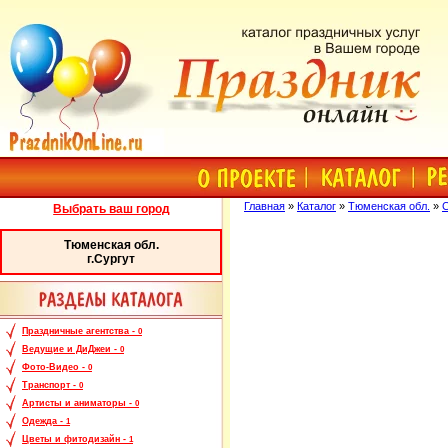
Главная
»
Каталог
»
Тюменская обл.
»
С
Выбрать ваш город
Тюменская обл.
г.Сургут
Праздничные агентства -
0
Ведущие и ДиДжеи -
0
Фото-Видео -
0
Транспорт -
0
Артисты и аниматоры -
0
Одежда -
1
Цветы и фитодизайн -
1