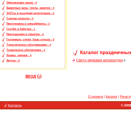
Оформление залов -
0
Банкетные залы, торты, напитки -
0
ЗАГСы и выездная регистрация -
0
Салоны красоты -
0
Пиротехника и спецэффекты -
0
Голуби и бабочки -
1
Приглашения и этикетки -
0
Гостиницы, отели, базы отдыха -
0
Туристическое обслуживание -
0
Техническое обеспечение -
0
Каталог праздничных
Храмы, церкви -
0
Свето-звуковая аппаратура
0
Другое -
0
ВХОД
О проекте
|
Каталог
|
Регист
Контакты
© 2008