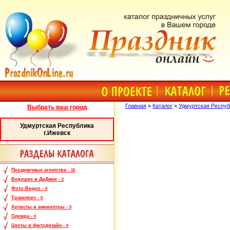
Главная
»
Каталог
»
Удмуртская Респуб
Выбрать ваш город
Удмуртская Республика
г.Ижевск
Праздничные агентства -
15
Ведущие и ДиДжеи -
2
Фото-Видео -
0
Транспорт -
0
Артисты и аниматоры -
5
Одежда -
0
Цветы и фитодизайн -
0