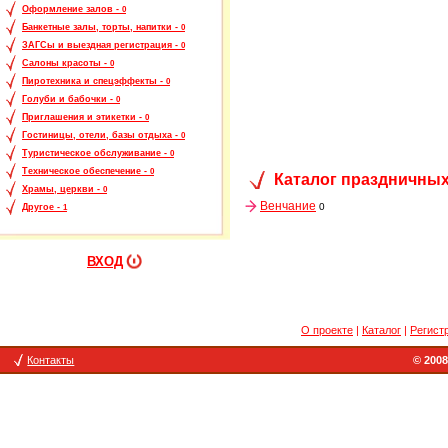
Оформление залов -
0
Банкетные залы, торты, напитки -
0
ЗАГСы и выездная регистрация -
0
Салоны красоты -
0
Пиротехника и спецэффекты -
0
Голуби и бабочки -
0
Приглашения и этикетки -
0
Гостиницы, отели, базы отдыха -
0
Туристическое обслуживание -
0
Техническое обеспечение -
0
Каталог праздничных
Храмы, церкви -
0
Венчание
0
Другое -
1
ВХОД
О проекте
|
Каталог
|
Регист
Контакты
© 2008