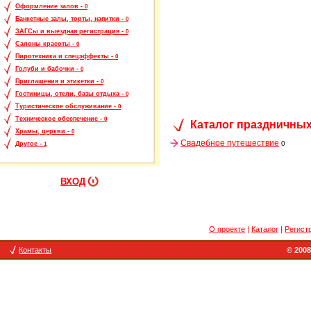
Оформление залов -
0
Банкетные залы, торты, напитки -
0
ЗАГСы и выездная регистрация -
0
Салоны красоты -
0
Пиротехника и спецэффекты -
0
Голуби и бабочки -
0
Приглашения и этикетки -
0
Гостиницы, отели, базы отдыха -
0
Туристическое обслуживание -
0
Техническое обеспечение -
0
Каталог праздничных
Храмы, церкви -
0
Свадебное путешествие
0
Другое -
1
ВХОД
О проекте
|
Каталог
|
Регист
Контакты
© 2008