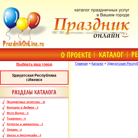
Главная
»
Каталог
»
Удмуртская Респуб
Выбрать ваш город
Удмуртская Республика
г.Ижевск
Праздничные агентства -
15
Ведущие и ДиДжеи -
2
Фото-Видео -
0
Транспорт -
0
Артисты и аниматоры -
5
Одежда -
0
Цветы и фитодизайн -
0