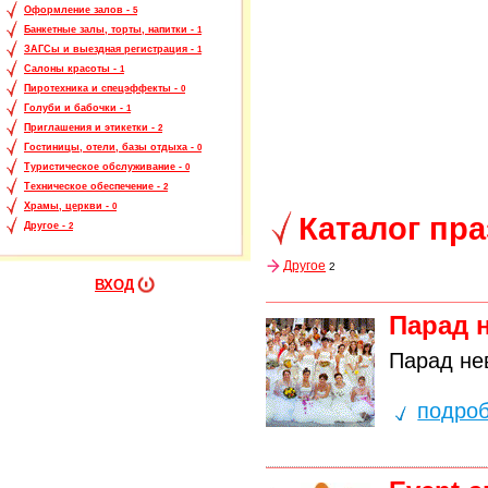
Оформление залов -
5
Банкетные залы, торты, напитки -
1
ЗАГСы и выездная регистрация -
1
Салоны красоты -
1
Пиротехника и спецэффекты -
0
Голуби и бабочки -
1
Приглашения и этикетки -
2
Гостиницы, отели, базы отдыха -
0
Туристическое обслуживание -
0
Техническое обеспечение -
2
Храмы, церкви -
0
Каталог пр
Другое -
2
Другое
2
ВХОД
Парад 
Парад не
подро