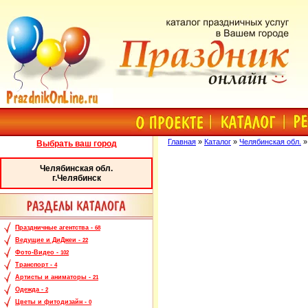
Главная
»
Каталог
»
Челябинская обл.
Выбрать ваш город
Челябинская обл.
г.Челябинск
Праздничные агентства -
68
Ведущие и ДиДжеи -
22
Фото-Видео -
102
Транспорт -
4
Артисты и аниматоры -
21
Одежда -
2
Цветы и фитодизайн -
0