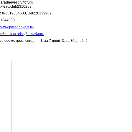
paradnevest.ru/forum
takte.ru/club2310253
:
8-3519064633, 8-9226339989
51344399
://www.paradnevest.ru/
ябинская обл.
/
Челябинск
а просмотров:
сегодня: 1; за 7 дней: 3; за 30 дней: 9