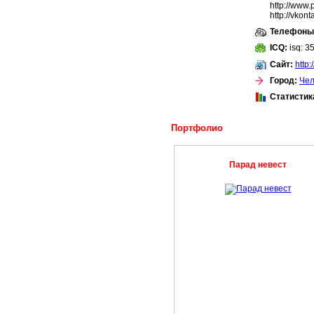
http://www.
http://vkon
Телефоны
ICQ:
isq: 3
Сайт:
http
Город:
Чел
Статистик
Портфолио
Парад невест