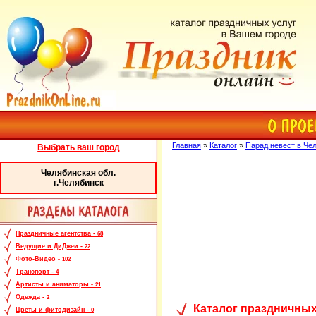
Главная
»
Каталог
»
Парад невест в Че
Выбрать ваш город
Челябинская обл.
г.Челябинск
Праздничные агентства -
68
Ведущие и ДиДжеи -
22
Фото-Видео -
102
Транспорт -
4
Артисты и аниматоры -
21
Одежда -
2
Каталог праздничных
Цветы и фитодизайн -
0