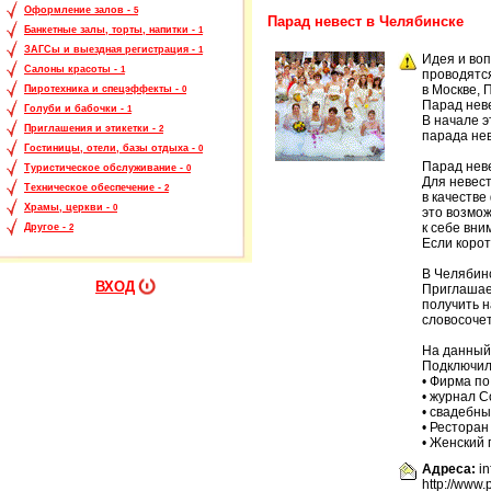
Оформление залов -
5
Парад невест в Челябинске
Банкетные залы, торты, напитки -
1
ЗАГСы и выездная регистрация -
1
Идея и во
Салоны красоты -
1
проводятс
в Москве, 
Пиротехника и спецэффекты -
0
Парад неве
Голуби и бабочки -
1
В начале 
Приглашения и этикетки -
2
парада нев
Гостиницы, отели, базы отдыха -
0
Парад неве
Туристическое обслуживание -
0
Для невест
Техническое обеспечение -
2
в качеств
Храмы, церкви -
0
это возмож
к себе вни
Другое -
2
Если корот
В Челябин
ВХОД
Приглашае
получить 
словосоче
На данный
Подключил
• Фирма п
• журнал C
• свадебн
• Рестора
• Женский
Адреса:
in
http://www.