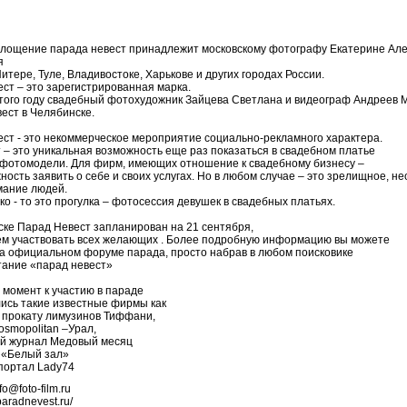
площение парада невест принадлежит московскому фотографу Екатерине Але
я
Питере, Туле, Владивостоке, Харькове и других городах России.
ст – это зарегистрированная марка.
этого году свадебный фотохудожник Зайцева Светлана и видеограф Андреев 
ест в Челябинске.
ст - это некоммерческое мероприятие социально-рекламного характера.
 – это уникальная возможность еще раз показаться в свадебном платье
е фотомодели. Для фирм, имеющих отношение к свадебному бизнесу –
ность заявить о себе и своих услугах. Но в любом случае – это зрелищное,
мание людей.
ко - то это прогулка – фотосессия девушек в свадебных платьях.
ске Парад Невест запланирован на 21 сентября,
м участвовать всех желающих . Более подробную информацию вы можете
на официальном форуме парада, просто набрав в любом поисковике
тание «парад невест»
 момент к участию в параде
ись такие известные фирмы как
о прокату лимузинов Тиффани,
osmopolitan –Урал,
ый журнал Медовый месяц
н «Белый зал»
 портал Lady74
fo@foto-film.ru
paradnevest.ru/