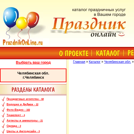
Главная
»
Каталог
»
Челябинская обл.
Выбрать ваш город
Челябинская обл.
г.Челябинск
Праздничные агентства -
68
Ведущие и ДиДжеи -
22
Фото-Видео -
102
Транспорт -
4
Артисты и аниматоры -
21
Одежда -
2
Цветы и фитодизайн -
0