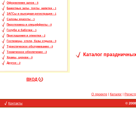
Оформление залов -
5
Банкетные залы, торты, напитки -
1
ЗАГСы и выездная регистрация -
1
Салоны красоты -
1
Пиротехника и спецэффекты -
0
Голуби и бабочки -
1
Приглашения и этикетки -
2
Гостиницы, отели, базы отдыха -
0
Туристическое обслуживание -
0
Техническое обеспечение -
2
Каталог праздничных
Храмы, церкви -
0
Другое -
2
ВХОД
О проекте
|
Каталог
|
Регист
Контакты
© 2008