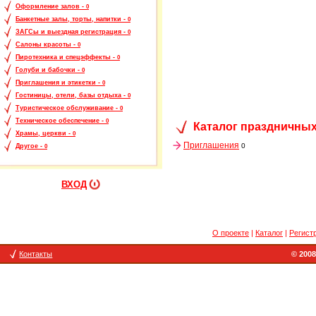
Оформление залов -
0
Банкетные залы, торты, напитки -
0
ЗАГСы и выездная регистрация -
0
Салоны красоты -
0
Пиротехника и спецэффекты -
0
Голуби и бабочки -
0
Приглашения и этикетки -
0
Гостиницы, отели, базы отдыха -
0
Туристическое обслуживание -
0
Техническое обеспечение -
0
Каталог праздничных
Храмы, церкви -
0
Приглашения
0
Другое -
0
ВХОД
О проекте
|
Каталог
|
Регист
Контакты
© 2008