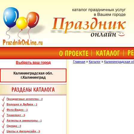
Главная
»
Каталог
»
Калининградская об
Выбрать ваш город
Калининградская обл.
г.Калининград
Праздничные агентства -
2
Ведущие и ДиДжеи -
1
Фото-Видео -
1
Транспорт -
0
Артисты и аниматоры -
1
Одежда -
0
Цветы и фитодизайн -
0