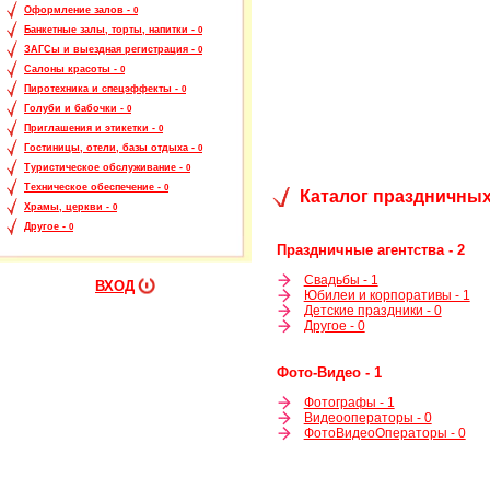
Оформление залов -
0
Банкетные залы, торты, напитки -
0
ЗАГСы и выездная регистрация -
0
Салоны красоты -
0
Пиротехника и спецэффекты -
0
Голуби и бабочки -
0
Приглашения и этикетки -
0
Гостиницы, отели, базы отдыха -
0
Туристическое обслуживание -
0
Техническое обеспечение -
0
Каталог праздничных
Храмы, церкви -
0
Другое -
0
Праздничные агентства - 2
Свадьбы - 1
ВХОД
Юбилеи и корпоративы - 1
Детские праздники - 0
Другое - 0
Фото-Видео - 1
Фотографы - 1
Видеооператоры - 0
ФотоВидеоОператоры - 0