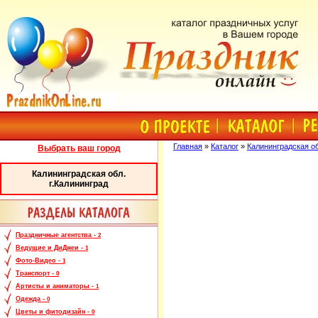
Главная
»
Каталог
»
Калининградская об
Выбрать ваш город
Калининградская обл.
г.Калининград
Праздничные агентства -
2
Ведущие и ДиДжеи -
1
Фото-Видео -
1
Транспорт -
0
Артисты и аниматоры -
1
Одежда -
0
Цветы и фитодизайн -
0