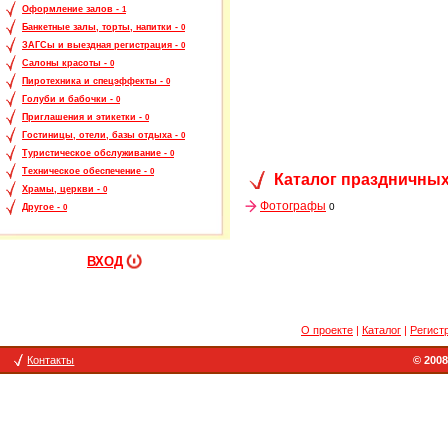
Оформление залов -
1
Банкетные залы, торты, напитки -
0
ЗАГСы и выездная регистрация -
0
Салоны красоты -
0
Пиротехника и спецэффекты -
0
Голуби и бабочки -
0
Приглашения и этикетки -
0
Гостиницы, отели, базы отдыха -
0
Туристическое обслуживание -
0
Техническое обеспечение -
0
Каталог праздничных
Храмы, церкви -
0
Фотографы
0
Другое -
0
ВХОД
О проекте
|
Каталог
|
Регист
Контакты
© 2008