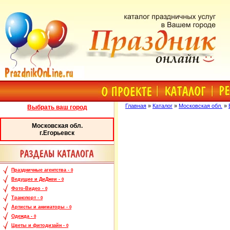
Главная
»
Каталог
»
Московская обл.
»
Выбрать ваш город
Московская обл.
г.Егорьевск
Праздничные агентства -
0
Ведущие и ДиДжеи -
0
Фото-Видео -
0
Транспорт -
0
Артисты и аниматоры -
0
Одежда -
0
Цветы и фитодизайн -
0