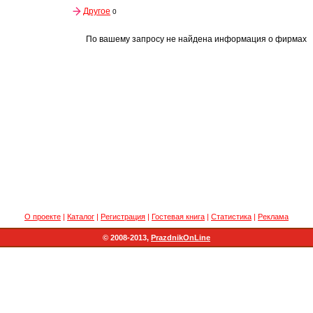
Другое
0
По вашему запросу не найдена информация о фирмах
О проекте
|
Каталог
|
Регистрация
|
Гостевая книга
|
Статистика
|
Реклама
© 2008-2013,
PrazdnikOnLine