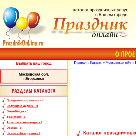
Главная
»
Каталог
»
Московская обл.
»
Выбрать ваш город
Московская обл.
г.Егорьевск
Праздничные агентства -
0
Ведущие и ДиДжеи -
0
Фото-Видео -
0
Транспорт -
0
Артисты и аниматоры -
0
Одежда -
0
Каталог праздничных
Цветы и фитодизайн -
0