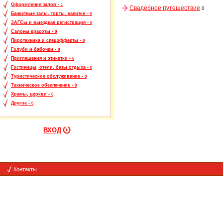
Оформление залов -
1
Свадебное путешествие
0
Банкетные залы, торты, напитки -
0
ЗАГСы и выездная регистрация -
0
Салоны красоты -
0
Пиротехника и спецэффекты -
0
Голуби и бабочки -
0
Приглашения и этикетки -
0
Гостиницы, отели, базы отдыха -
0
Туристическое обслуживание -
0
Техническое обеспечение -
0
Храмы, церкви -
0
Другое -
0
ВХОД
Контакты