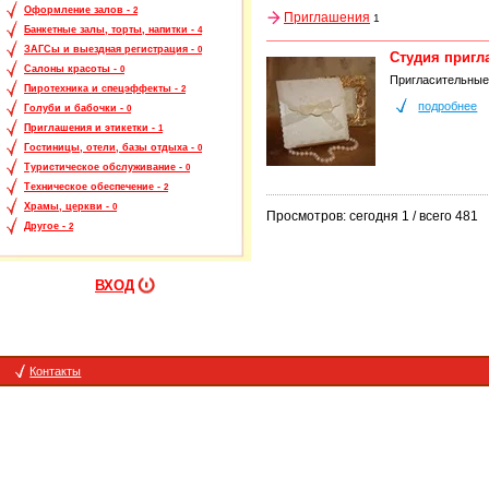
Оформление залов -
2
Приглашения
1
Банкетные залы, торты, напитки -
4
ЗАГСы и выездная регистрация -
0
Студия пригл
Салоны красоты -
0
Пригласительные 
Пиротехника и спецэффекты -
2
подробнее
Голуби и бабочки -
0
Приглашения и этикетки -
1
Гостиницы, отели, базы отдыха -
0
Туристическое обслуживание -
0
Техническое обеспечение -
2
Храмы, церкви -
0
Просмотров: сегодня 1 / всего 481
Другое -
2
ВХОД
Контакты