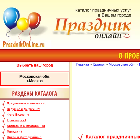
Главная
»
Каталог
»
Московская обл.
»
Выбрать ваш город
Московская обл.
г.Москва
Праздничные агентства -
41
Ведущие и ДиДжеи -
20
Фото-Видео -
6
Транспорт -
2
Артисты и аниматоры -
63
Одежда -
1
Каталог праздничных
Цветы и фитодизайн -
1