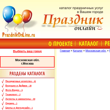
Главная
»
Каталог
»
Московская обл.
»
Выбрать ваш город
Московская обл.
г.Москва
Праздничные агентства -
41
Ведущие и ДиДжеи -
20
Фото-Видео -
6
Транспорт -
2
Артисты и аниматоры -
63
Одежда -
1
Цветы и фитодизайн -
1