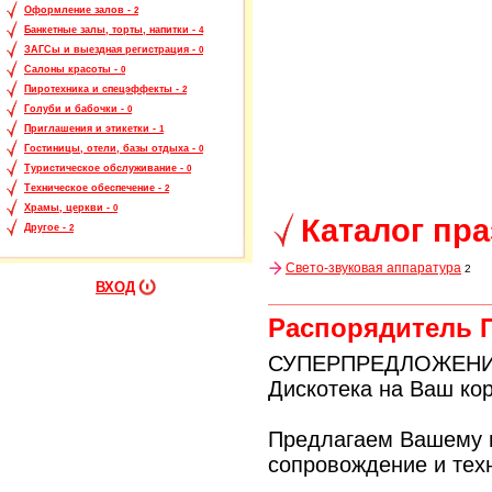
Оформление залов -
2
Банкетные залы, торты, напитки -
4
ЗАГСы и выездная регистрация -
0
Салоны красоты -
0
Пиротехника и спецэффекты -
2
Голуби и бабочки -
0
Приглашения и этикетки -
1
Гостиницы, отели, базы отдыха -
0
Туристическое обслуживание -
0
Техническое обеспечение -
2
Храмы, церкви -
0
Каталог пр
Другое -
2
Свето-звуковая аппаратура
2
ВХОД
Распорядитель 
СУПЕРПРЕДЛОЖЕНИЕ
Дискотека на Ваш ко
Предлагаем Вашему 
сопровождение и тех