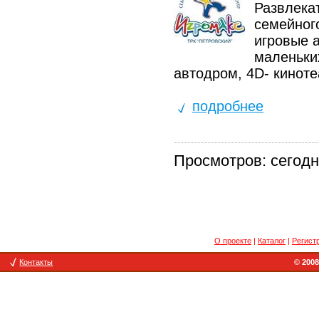
Развлека
семейног
игровые 
маленьких
автодром, 4D- киноте
подробнее
Просмотров: сегодня
О проекте
|
Каталог
|
Регист
Контакты
© 2008