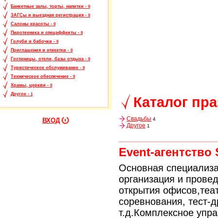
Банкетные залы, торты, напитки -
0
ЗАГСы и выездная регистрация -
0
Салоны красоты -
0
Пиротехника и спецэффекты -
0
Голуби и бабочки -
0
Приглашения и этикетки -
0
Гостиницы, отели, базы отдыха -
0
Туристическое обслуживание -
0
Техническое обеспечение -
0
Храмы, церкви -
0
Другое -
1
Каталог пр
Свадьбы
4
ВХОД
Другое
1
Event-агентство
Основная специализац
организация и прове
открытия офисов,теа
соревнования, тест-
т.д.Комплексное упр