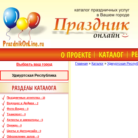
Главная
»
Каталог
»
Удмуртская Респуб
Выбрать ваш город
Удмуртская Республика
Праздничные агентства -
15
Ведущие и ДиДжеи -
2
Фото-Видео -
0
Транспорт -
0
Артисты и аниматоры -
5
Одежда -
0
Цветы и фитодизайн -
0
Оформление залов -
0