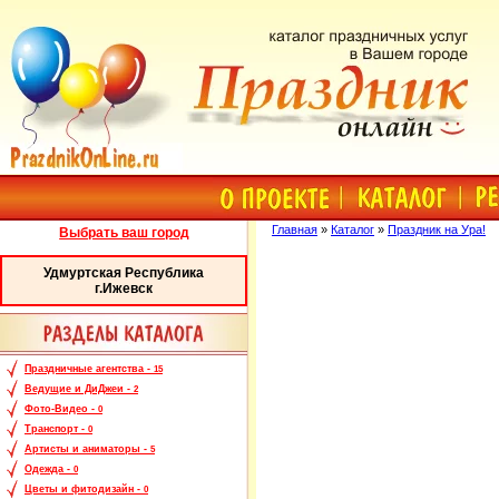
Главная
»
Каталог
»
Праздник на Ура!
Выбрать ваш город
Удмуртская Республика
г.Ижевск
Праздничные агентства -
15
Ведущие и ДиДжеи -
2
Фото-Видео -
0
Транспорт -
0
Артисты и аниматоры -
5
Одежда -
0
Цветы и фитодизайн -
0