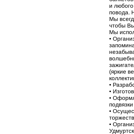
и любого
повода. 
Мы всегд
чтобы Вы
Мы испо
• Органи
запомина
незабыв
волшебны
зажигате
(яркие в
коллекти
• Разраб
• Изгото
• Оформл
подвязки
• Осущес
торжеств
• Органи
Удмуртск