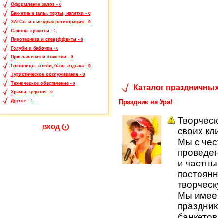
Оформление залов -
0
Банкетные залы, торты, напитки -
0
ЗАГСы и выездная регистрация -
0
Салоны красоты -
0
Пиротехника и спецэффекты -
0
Голуби и бабочки -
0
Приглашения и этикетки -
0
Гостиницы, отели, базы отдыха -
0
Туристическое обслуживание -
0
Техническое обеспечение -
0
Каталог праздничных
Храмы, церкви -
0
Праздник на Ура!
Другое -
1
Творческ
ВХОД
своих кл
Мы с чес
проведе
и частны
постоянн
творческ
Мы имеем
праздник
банкетов