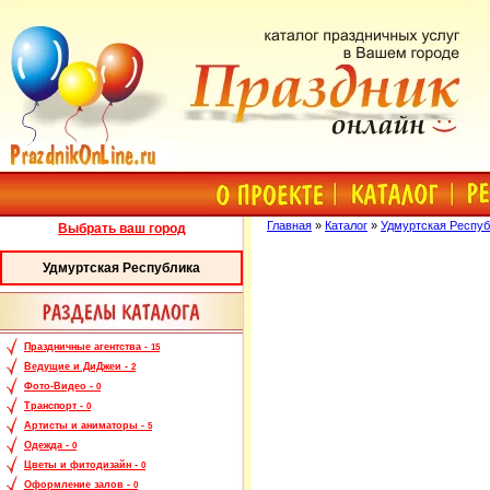
Главная
»
Каталог
»
Удмуртская Респуб
Выбрать ваш город
Удмуртская Республика
Праздничные агентства -
15
Ведущие и ДиДжеи -
2
Фото-Видео -
0
Транспорт -
0
Артисты и аниматоры -
5
Одежда -
0
Цветы и фитодизайн -
0
Оформление залов -
0