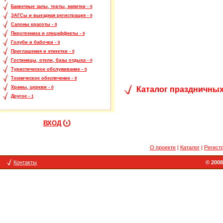
Банкетные залы, торты, напитки -
0
ЗАГСы и выездная регистрация -
0
Салоны красоты -
0
Пиротехника и спецэффекты -
0
Голуби и бабочки -
0
Приглашения и этикетки -
0
Гостиницы, отели, базы отдыха -
0
Туристическое обслуживание -
0
Техническое обеспечение -
0
Храмы, церкви -
Каталог праздничных
0
Другое -
1
ВХОД
О проекте
|
Каталог
|
Регист
Контакты
© 2008