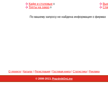
Кафе и столовые
Вые
0
Торты на заказ
Спи
0
По вашему запросу не найдена информация о фирмах
О проекте
|
Каталог
|
Регистрация
|
Гостевая книга
|
Статистика
|
Реклама
© 2008-2013,
PrazdnikOnLine