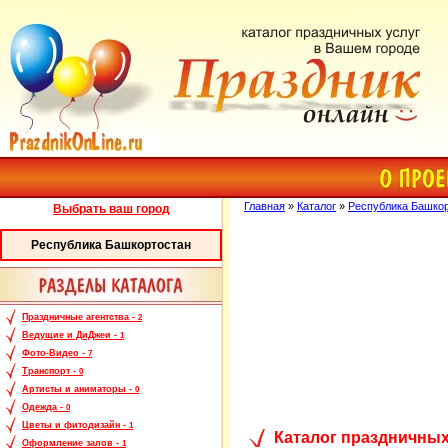
Главная
»
Каталог
»
Республика Башко
Выбрать ваш город
Республика Башкортостан
Праздничные агентства -
2
Ведущие и ДиДжеи -
1
Фото-Видео -
7
Транспорт -
0
Артисты и аниматоры -
0
Одежда -
0
Цветы и фитодизайн -
1
Каталог праздничных
Оформление залов -
1