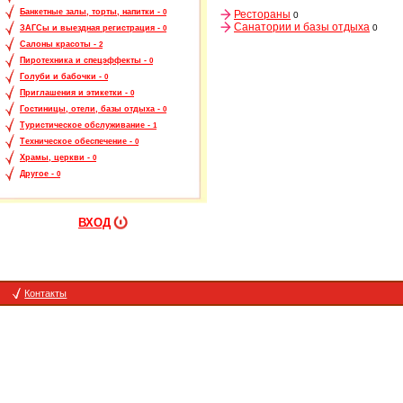
Банкетные залы, торты, напитки -
0
Рестораны
0
Санатории и базы отдыха
0
ЗАГСы и выездная регистрация -
0
Салоны красоты -
2
Пиротехника и спецэффекты -
0
Голуби и бабочки -
0
Приглашения и этикетки -
0
Гостиницы, отели, базы отдыха -
0
Туристическое обслуживание -
1
Техническое обеспечение -
0
Храмы, церкви -
0
Другое -
0
ВХОД
Контакты