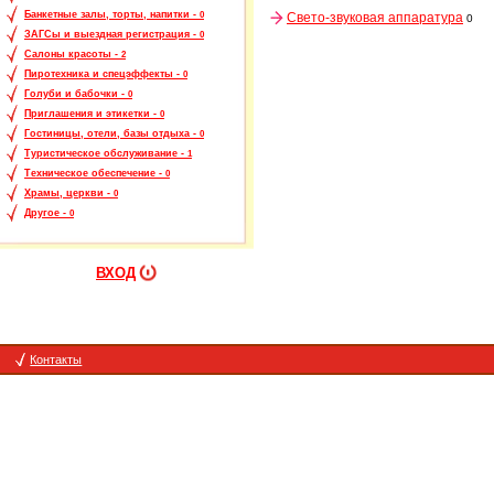
Банкетные залы, торты, напитки -
0
Свето-звуковая аппаратура
0
ЗАГСы и выездная регистрация -
0
Салоны красоты -
2
Пиротехника и спецэффекты -
0
Голуби и бабочки -
0
Приглашения и этикетки -
0
Гостиницы, отели, базы отдыха -
0
Туристическое обслуживание -
1
Техническое обеспечение -
0
Храмы, церкви -
0
Другое -
0
ВХОД
Контакты