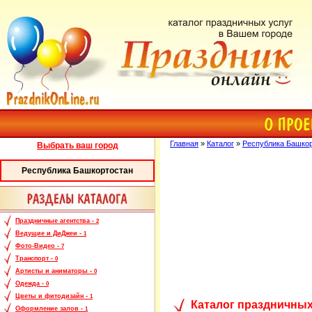
Главная
»
Каталог
»
Республика Башко
Выбрать ваш город
Республика Башкортостан
Праздничные агентства -
2
Ведущие и ДиДжеи -
1
Фото-Видео -
7
Транспорт -
0
Артисты и аниматоры -
0
Одежда -
0
Цветы и фитодизайн -
1
Каталог праздничных
Оформление залов -
1