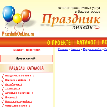
Главная
»
Каталог
»
Иркутская обл.
»
П
Выбрать ваш город
Иркутская обл.
Праздничные агентства -
0
Ведущие и ДиДжеи -
0
Фото-Видео -
2
Транспорт -
1
Артисты и аниматоры -
0
Одежда -
1
Цветы и фитодизайн -
0
Оформление залов -
2