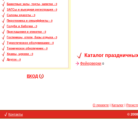
Банкетные залы, торты, напитки -
0
ЗАГСы и выездная регистрация -
0
Салоны красоты -
0
Пиротехника и спецэффекты -
0
Голуби и бабочки -
0
Приглашения и этикетки -
0
Гостиницы, отели, базы отдыха -
0
Туристическое обслуживание -
0
Техническое обеспечение -
0
Храмы, церкви -
Каталог праздничных
0
Другое -
0
Фейерверки
0
ВХОД
О проекте
|
Каталог
|
Регист
Контакты
© 2008