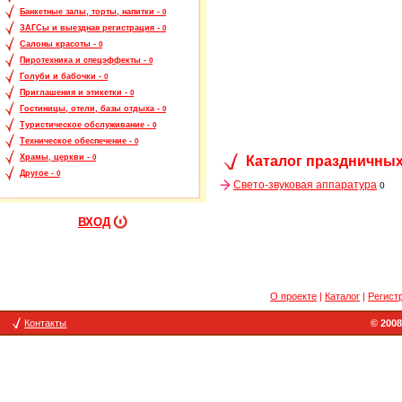
Банкетные залы, торты, напитки -
0
ЗАГСы и выездная регистрация -
0
Салоны красоты -
0
Пиротехника и спецэффекты -
0
Голуби и бабочки -
0
Приглашения и этикетки -
0
Гостиницы, отели, базы отдыха -
0
Туристическое обслуживание -
0
Техническое обеспечение -
0
Храмы, церкви -
Каталог праздничных
0
Другое -
0
Свето-звуковая аппаратура
0
ВХОД
О проекте
|
Каталог
|
Регист
Контакты
© 2008