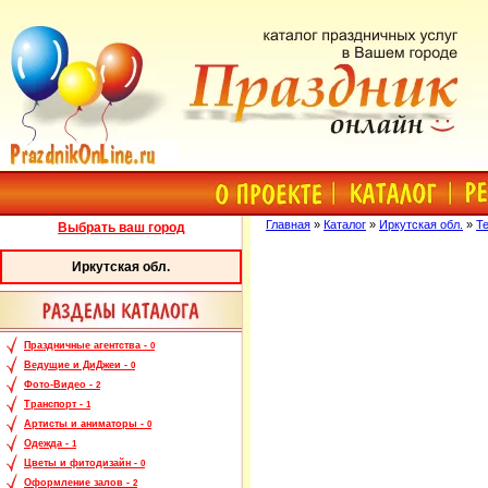
Главная
»
Каталог
»
Иркутская обл.
»
Т
Выбрать ваш город
Иркутская обл.
Праздничные агентства -
0
Ведущие и ДиДжеи -
0
Фото-Видео -
2
Транспорт -
1
Артисты и аниматоры -
0
Одежда -
1
Цветы и фитодизайн -
0
Оформление залов -
2