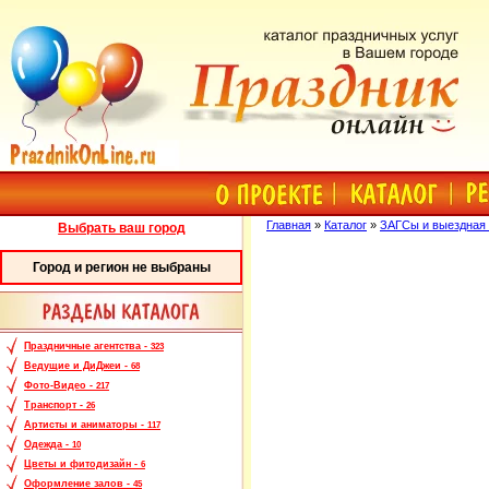
Главная
»
Каталог
»
ЗАГСы и выездная 
Выбрать ваш город
Город и регион не выбраны
Праздничные агентства -
323
Ведущие и ДиДжеи -
68
Фото-Видео -
217
Транспорт -
26
Артисты и аниматоры -
117
Одежда -
10
Цветы и фитодизайн -
6
Оформление залов -
45