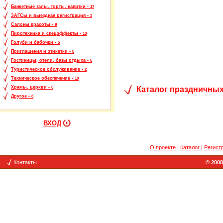
Банкетные залы, торты, напитки -
17
ЗАГСы и выездная регистрация -
3
Салоны красоты -
9
Пиротехника и спецэффекты -
10
Голуби и бабочки -
5
Приглашения и этикетки -
8
Гостиницы, отели, базы отдыха -
6
Туристическое обслуживание -
2
Техническое обеспечение -
10
Храмы, церкви -
Каталог праздничных
0
Другое -
8
ВХОД
О проекте
|
Каталог
|
Регист
Контакты
© 2008