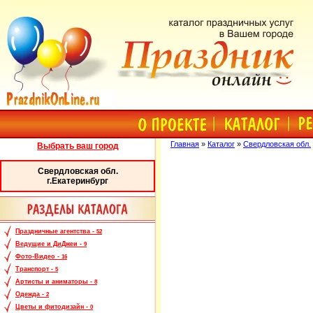
Главная
»
Каталог
»
Свердловская обл.
Выбрать ваш город
Свердловская обл.
г.Екатеринбург
Праздничные агентства -
52
Ведущие и ДиДжеи -
9
Фото-Видео -
16
Транспорт -
5
Артисты и аниматоры -
8
Одежда -
2
Цветы и фитодизайн -
0