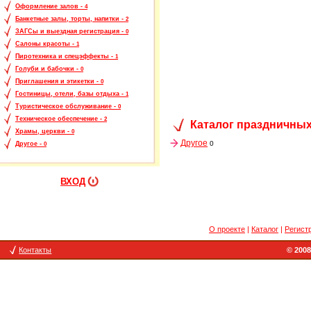
Оформление залов -
4
Банкетные залы, торты, напитки -
2
ЗАГСы и выездная регистрация -
0
Салоны красоты -
1
Пиротехника и спецэффекты -
1
Голуби и бабочки -
0
Приглашения и этикетки -
0
Гостиницы, отели, базы отдыха -
1
Туристическое обслуживание -
0
Техническое обеспечение -
2
Каталог праздничных
Храмы, церкви -
0
Другое
0
Другое -
0
ВХОД
О проекте
|
Каталог
|
Регист
Контакты
© 2008