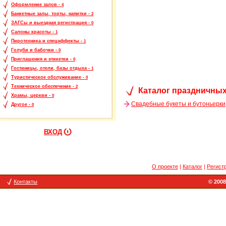
Оформление залов -
4
Банкетные залы, торты, напитки -
2
ЗАГСы и выездная регистрация -
0
Салоны красоты -
1
Пиротехника и спецэффекты -
1
Голуби и бабочки -
0
Приглашения и этикетки -
0
Гостиницы, отели, базы отдыха -
1
Туристическое обслуживание -
0
Техническое обеспечение -
2
Каталог праздничных
Храмы, церкви -
0
Свадебные букеты и бутоньерки
Другое -
0
ВХОД
О проекте
|
Каталог
|
Регист
Контакты
© 2008