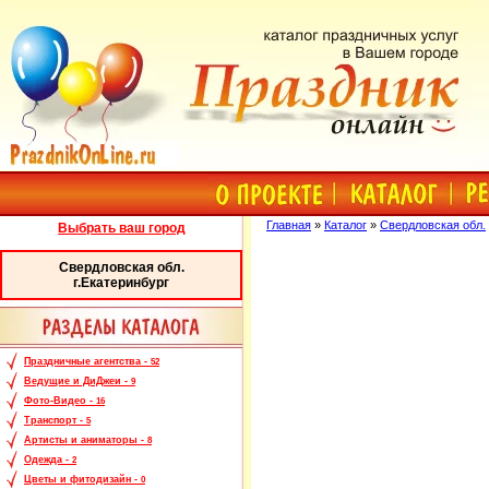
Главная
»
Каталог
»
Свердловская обл.
Выбрать ваш город
Свердловская обл.
г.Екатеринбург
Праздничные агентства -
52
Ведущие и ДиДжеи -
9
Фото-Видео -
16
Транспорт -
5
Артисты и аниматоры -
8
Одежда -
2
Цветы и фитодизайн -
0