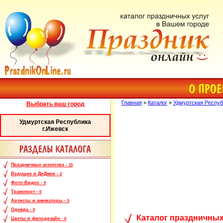
Главная
»
Каталог
»
Удмуртская Респуб
Выбрать ваш город
Удмуртская Республика
г.Ижевск
Праздничные агентства -
15
Ведущие и ДиДжеи -
2
Фото-Видео -
0
Транспорт -
0
Артисты и аниматоры -
5
Одежда -
0
Каталог праздничных
Цветы и фитодизайн -
0