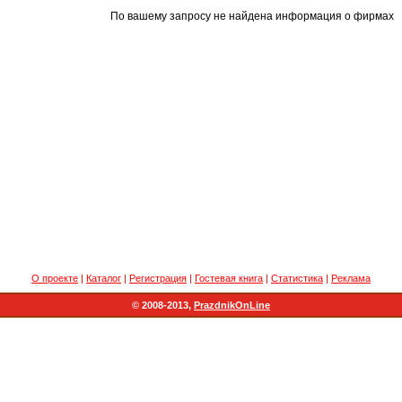
По вашему запросу не найдена информация о фирмах
О проекте
|
Каталог
|
Регистрация
|
Гостевая книга
|
Статистика
|
Реклама
© 2008-2013,
PrazdnikOnLine