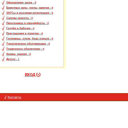
Оформление залов -
0
Банкетные залы, торты, напитки -
0
ЗАГСы и выездная регистрация -
0
Салоны красоты -
0
Пиротехника и спецэффекты -
0
Голуби и бабочки -
0
Приглашения и этикетки -
0
Гостиницы, отели, базы отдыха -
0
Туристическое обслуживание -
0
Техническое обеспечение -
0
Храмы, церкви -
0
Другое -
1
ВХОД
Контакты