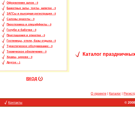
Оформление залов -
0
Банкетные залы, торты, напитки -
0
ЗАГСы и выездная регистрация -
0
Салоны красоты -
0
Пиротехника и спецэффекты -
0
Голуби и бабочки -
0
Приглашения и этикетки -
0
Гостиницы, отели, базы отдыха -
0
Туристическое обслуживание -
0
Техническое обеспечение -
0
Каталог праздничных
Храмы, церкви -
0
Другое -
1
ВХОД
О проекте
|
Каталог
|
Регист
Контакты
© 2008