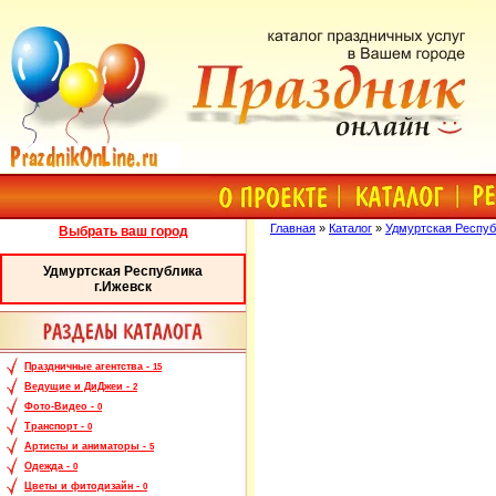
Главная
»
Каталог
»
Удмуртская Респуб
Выбрать ваш город
Удмуртская Республика
г.Ижевск
Праздничные агентства -
15
Ведущие и ДиДжеи -
2
Фото-Видео -
0
Транспорт -
0
Артисты и аниматоры -
5
Одежда -
0
Цветы и фитодизайн -
0