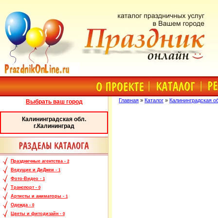
Главная
»
Каталог
»
Калининградская об
Выбрать ваш город
Калининградская обл.
г.Калининград
Праздничные агентства -
2
Ведущие и ДиДжеи -
1
Фото-Видео -
1
Транспорт -
0
Артисты и аниматоры -
1
Одежда -
0
Цветы и фитодизайн -
0