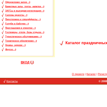
Оформление залов -
0
Банкетные залы, торты, напитки -
0
ЗАГСы и выездная регистрация -
0
Салоны красоты -
0
Пиротехника и спецэффекты -
0
Голуби и бабочки -
0
Приглашения и этикетки -
0
Гостиницы, отели, базы отдыха -
0
Туристическое обслуживание -
0
Техническое обеспечение -
0
Каталог праздничных
Храмы, церкви -
0
Другое -
0
ВХОД
О проекте
|
Каталог
|
Регист
Контакты
© 2008