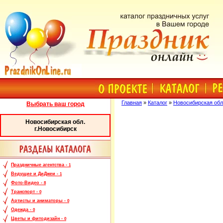
Главная
»
Каталог
»
Новосибирская обл
Выбрать ваш город
Новосибирская обл.
г.Новосибирск
Праздничные агентства -
1
Ведущие и ДиДжеи -
1
Фото-Видео -
8
Транспорт -
0
Артисты и аниматоры -
0
Одежда -
0
Цветы и фитодизайн -
0