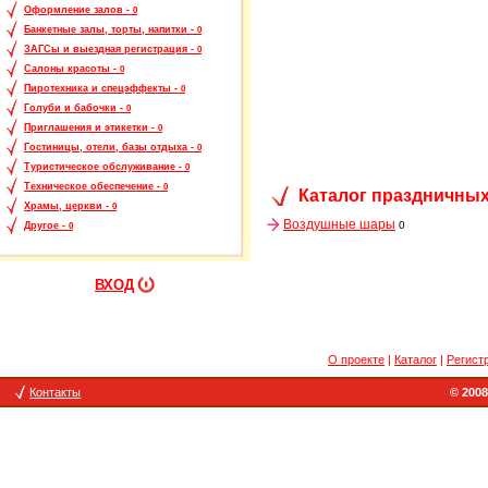
Оформление залов -
0
Банкетные залы, торты, напитки -
0
ЗАГСы и выездная регистрация -
0
Салоны красоты -
0
Пиротехника и спецэффекты -
0
Голуби и бабочки -
0
Приглашения и этикетки -
0
Гостиницы, отели, базы отдыха -
0
Туристическое обслуживание -
0
Техническое обеспечение -
0
Каталог праздничных
Храмы, церкви -
0
Воздушные шары
0
Другое -
0
ВХОД
О проекте
|
Каталог
|
Регист
Контакты
© 2008