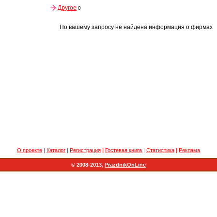
Другое
0
По вашему запросу не найдена информация о фирмах
О проекте
|
Каталог
|
Регистрация
|
Гостевая книга
|
Статистика
|
Реклама
© 2008-2013,
PrazdnikOnLine