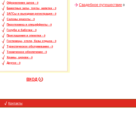
Оформление залов -
0
Свадебное путешествие
0
Банкетные залы, торты, напитки -
0
ЗАГСы и выездная регистрация -
0
Салоны красоты -
0
Пиротехника и спецэффекты -
0
Голуби и бабочки -
0
Приглашения и этикетки -
0
Гостиницы, отели, базы отдыха -
0
Туристическое обслуживание -
0
Техническое обеспечение -
0
Храмы, церкви -
0
Другое -
0
ВХОД
Контакты