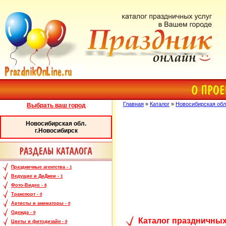
Главная
»
Каталог
»
Новосибирская обл
Выбрать ваш город
Новосибирская обл.
г.Новосибирск
Праздничные агентства -
1
Ведущие и ДиДжеи -
1
Фото-Видео -
8
Транспорт -
0
Артисты и аниматоры -
0
Одежда -
0
Каталог праздничных
Цветы и фитодизайн -
0