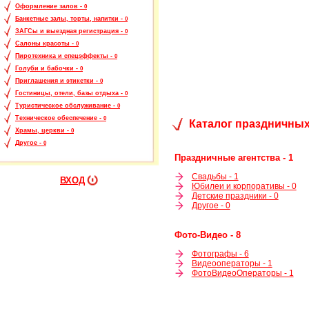
Оформление залов -
0
Банкетные залы, торты, напитки -
0
ЗАГСы и выездная регистрация -
0
Салоны красоты -
0
Пиротехника и спецэффекты -
0
Голуби и бабочки -
0
Приглашения и этикетки -
0
Гостиницы, отели, базы отдыха -
0
Туристическое обслуживание -
0
Техническое обеспечение -
0
Каталог праздничных
Храмы, церкви -
0
Другое -
0
Праздничные агентства - 1
Свадьбы - 1
ВХОД
Юбилеи и корпоративы - 0
Детские праздники - 0
Другое - 0
Фото-Видео - 8
Фотографы - 6
Видеооператоры - 1
ФотоВидеоОператоры - 1