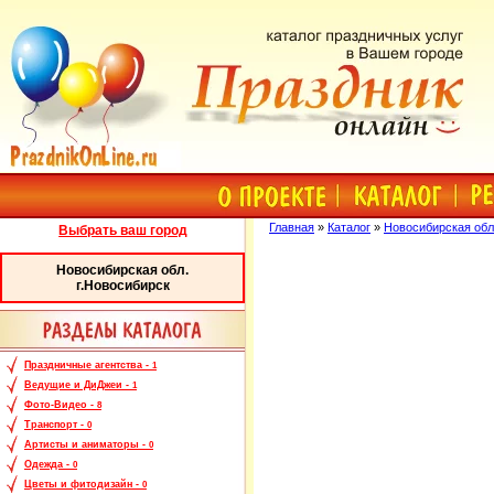
Главная
»
Каталог
»
Новосибирская обл
Выбрать ваш город
Новосибирская обл.
г.Новосибирск
Праздничные агентства -
1
Ведущие и ДиДжеи -
1
Фото-Видео -
8
Транспорт -
0
Артисты и аниматоры -
0
Одежда -
0
Цветы и фитодизайн -
0