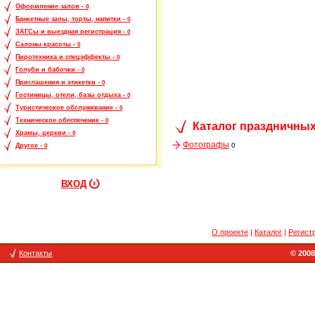
Оформление залов -
0
Банкетные залы, торты, напитки -
0
ЗАГСы и выездная регистрация -
0
Салоны красоты -
0
Пиротехника и спецэффекты -
0
Голуби и бабочки -
0
Приглашения и этикетки -
0
Гостиницы, отели, базы отдыха -
0
Туристическое обслуживание -
0
Техническое обеспечение -
0
Каталог праздничных
Храмы, церкви -
0
Фотографы
0
Другое -
0
ВХОД
О проекте
|
Каталог
|
Регист
Контакты
© 2008