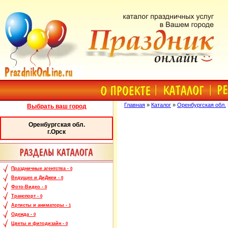
Главная
»
Каталог
»
Оренбургская обл.
Выбрать ваш город
Оренбургская обл.
г.Орск
Праздничные агентства -
0
Ведущие и ДиДжеи -
0
Фото-Видео -
0
Транспорт -
0
Артисты и аниматоры -
1
Одежда -
0
Цветы и фитодизайн -
0