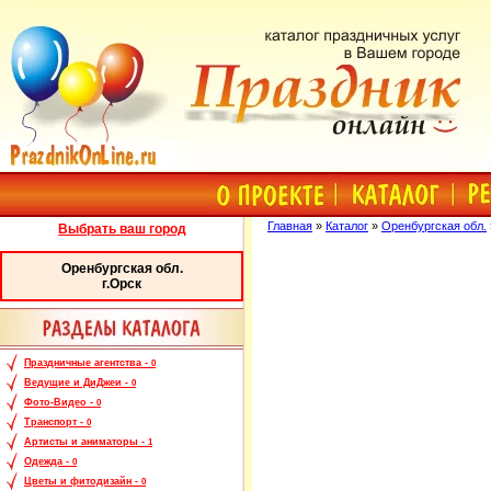
Главная
»
Каталог
»
Оренбургская обл.
Выбрать ваш город
Оренбургская обл.
г.Орск
Праздничные агентства -
0
Ведущие и ДиДжеи -
0
Фото-Видео -
0
Транспорт -
0
Артисты и аниматоры -
1
Одежда -
0
Цветы и фитодизайн -
0