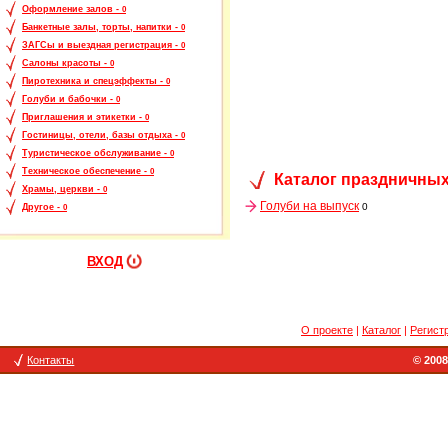
Оформление залов -
0
Банкетные залы, торты, напитки -
0
ЗАГСы и выездная регистрация -
0
Салоны красоты -
0
Пиротехника и спецэффекты -
0
Голуби и бабочки -
0
Приглашения и этикетки -
0
Гостиницы, отели, базы отдыха -
0
Туристическое обслуживание -
0
Техническое обеспечение -
0
Каталог праздничных
Храмы, церкви -
0
Голуби на выпуск
0
Другое -
0
ВХОД
О проекте
|
Каталог
|
Регист
Контакты
© 2008