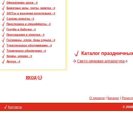
Оформление залов -
0
Банкетные залы, торты, напитки -
0
ЗАГСы и выездная регистрация -
0
Салоны красоты -
0
Пиротехника и спецэффекты -
0
Голуби и бабочки -
0
Приглашения и этикетки -
0
Гостиницы, отели, базы отдыха -
0
Туристическое обслуживание -
0
Техническое обеспечение -
0
Каталог праздничных
Храмы, церкви -
0
Свето-звуковая аппаратура
0
Другое -
0
ВХОД
О проекте
|
Каталог
|
Регист
Контакты
© 2008