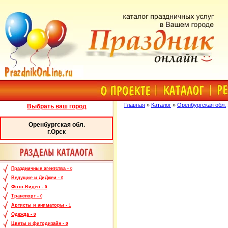
Главная
»
Каталог
»
Оренбургская обл.
Выбрать ваш город
Оренбургская обл.
г.Орск
Праздничные агентства -
0
Ведущие и ДиДжеи -
0
Фото-Видео -
0
Транспорт -
0
Артисты и аниматоры -
1
Одежда -
0
Цветы и фитодизайн -
0