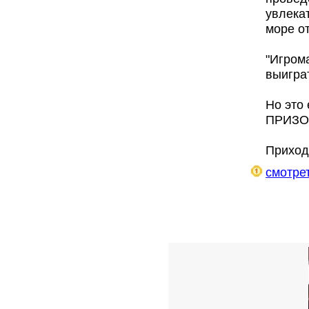
увлека
море о
"Игрома
выигра
Но это
ПРИЗО
Приход
смотрет