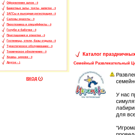
Оформление залов -
0
Банкетные залы, торты, напитки -
0
ЗАГСы и выездная регистрация -
0
Салоны красоты -
0
Пиротехника и спецэффекты -
0
Голуби и бабочки -
0
Приглашения и этикетки -
0
Гостиницы, отели, базы отдыха -
0
Туристическое обслуживание -
0
Техническое обеспечение -
0
Каталог праздничных
Храмы, церкви -
0
Семейный Развлекательный Це
Другое -
1
Развле
ВХОД
семейн
У нас 
симуля
лабирин
для вс
"Игром
провед