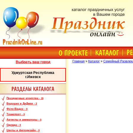
Главная
»
Каталог
»
Семейный Развлека
Выбрать ваш город
Удмуртская Республика
г.Ижевск
Праздничные агентства -
15
Ведущие и ДиДжеи -
2
Фото-Видео -
0
Транспорт -
0
Артисты и аниматоры -
5
Одежда -
0
Цветы и фитодизайн -
0