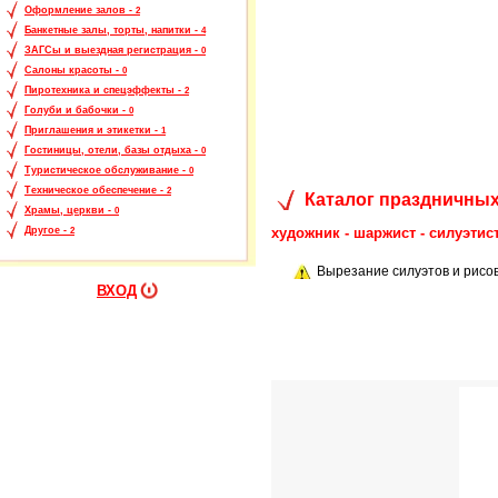
Оформление залов -
2
Банкетные залы, торты, напитки -
4
ЗАГСы и выездная регистрация -
0
Салоны красоты -
0
Пиротехника и спецэффекты -
2
Голуби и бабочки -
0
Приглашения и этикетки -
1
Гостиницы, отели, базы отдыха -
0
Туристическое обслуживание -
0
Техническое обеспечение -
2
Каталог праздничных
Храмы, церкви -
0
художник - шаржист - силуэтис
Другое -
2
Вырезание силуэтов и рисо
ВХОД