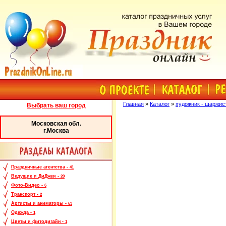
Главная
»
Каталог
»
художник - шаржист
Выбрать ваш город
Московская обл.
г.Москва
Праздничные агентства -
41
Ведущие и ДиДжеи -
20
Фото-Видео -
6
Транспорт -
2
Артисты и аниматоры -
63
Одежда -
1
Цветы и фитодизайн -
1