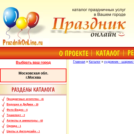
Главная
»
Каталог
»
художник - шаржист
Выбрать ваш город
Московская обл.
г.Москва
Праздничные агентства -
41
Ведущие и ДиДжеи -
20
Фото-Видео -
6
Транспорт -
2
Артисты и аниматоры -
63
Одежда -
1
Цветы и фитодизайн -
1