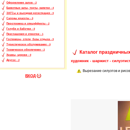
Оформление залов -
2
Банкетные залы, торты, напитки -
4
ЗАГСы и выездная регистрация -
0
Салоны красоты -
0
Пиротехника и спецэффекты -
2
Голуби и бабочки -
0
Приглашения и этикетки -
1
Гостиницы, отели, базы отдыха -
0
Туристическое обслуживание -
0
Техническое обеспечение -
2
Каталог праздничных
Храмы, церкви -
0
художник - шаржист - силуэтис
Другое -
2
Вырезание силуэтов и рисо
ВХОД