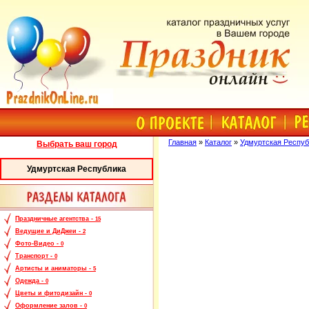
Главная
»
Каталог
»
Удмуртская Респуб
Выбрать ваш город
Удмуртская Республика
Праздничные агентства -
15
Ведущие и ДиДжеи -
2
Фото-Видео -
0
Транспорт -
0
Артисты и аниматоры -
5
Одежда -
0
Цветы и фитодизайн -
0
Оформление залов -
0