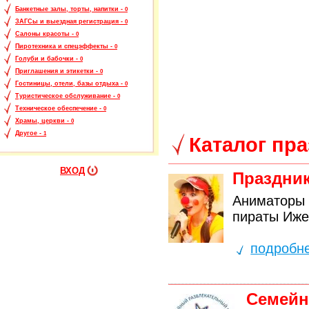
Банкетные залы, торты, напитки -
0
ЗАГСы и выездная регистрация -
0
Салоны красоты -
0
Пиротехника и спецэффекты -
0
Голуби и бабочки -
0
Приглашения и этикетки -
0
Гостиницы, отели, базы отдыха -
0
Туристическое обслуживание -
0
Техническое обеспечение -
0
Храмы, церкви -
0
Другое -
1
Каталог пр
ВХОД
Праздник
Аниматоры 
пираты Иже
подробн
Семейн