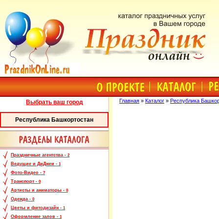
Главная
»
Каталог
»
Республика Башко
Выбрать ваш город
Республика Башкортостан
Праздничные агентства -
2
Ведущие и ДиДжеи -
1
Фото-Видео -
7
Транспорт -
0
Артисты и аниматоры -
0
Одежда -
0
Цветы и фитодизайн -
1
Оформление залов -
1