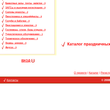
Банкетные залы, торты, напитки -
0
ЗАГСы и выездная регистрация -
0
Салоны красоты -
2
Пиротехника и спецэффекты -
0
Голуби и бабочки -
0
Приглашения и этикетки -
0
Гостиницы, отели, базы отдыха -
0
Туристическое обслуживание -
1
Техническое обеспечение -
0
Храмы, церкви -
Каталог праздничных
0
Другое -
0
ВХОД
О проекте
|
Каталог
|
Регист
Контакты
© 2008