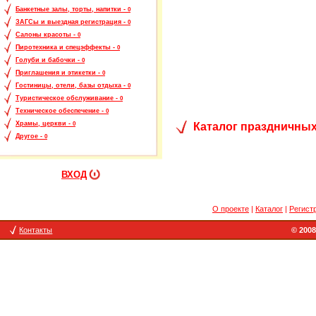
Банкетные залы, торты, напитки -
0
ЗАГСы и выездная регистрация -
0
Салоны красоты -
0
Пиротехника и спецэффекты -
0
Голуби и бабочки -
0
Приглашения и этикетки -
0
Гостиницы, отели, базы отдыха -
0
Туристическое обслуживание -
0
Техническое обеспечение -
0
Храмы, церкви -
Каталог праздничных
0
Другое -
0
ВХОД
О проекте
|
Каталог
|
Регист
Контакты
© 2008