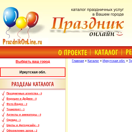
Главная
»
Каталог
»
Иркутская обл.
»
Т
Выбрать ваш город
Иркутская обл.
Праздничные агентства -
0
Ведущие и ДиДжеи -
0
Фото-Видео -
2
Транспорт -
1
Артисты и аниматоры -
0
Одежда -
1
Цветы и фитодизайн -
0
Оформление залов -
2