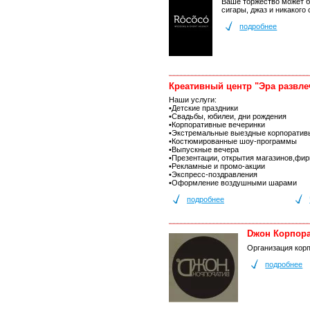
Ваше торжество может бы
сигары, джаз и никакого
подробнее
Креативный центр "Эра развле
Наши услуги:
•Детские праздники
•Свадьбы, юбилеи, дни рождения
•Корпоративные вечеринки
•Экстремальные выездные корпоратив
•Костюмированные шоу-программы
•Выпускные вечера
•Презентации, открытия магазинов,фи
•Рекламные и промо-акции
•Экспресс-поздравления
•Оформление воздушными шарами
подробнее
Dжон Корпор
Организация кор
подробнее