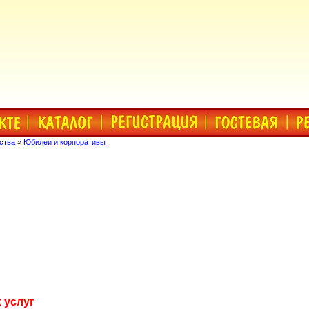
ства
»
Юбилеи и корпоративы
 услуг