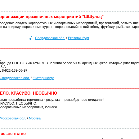
 организации праздничных мероприятий "ШШульц"
оведение свадеб, корпоративных и спортивных мероприятий, презентаций, розыгрыше
в на природу, веревочных курсов, соревнований по пейнтболу, футболу, рыбалке, за
Свердловская обл.
/
Екатеринбург
.
 аренда РОСТОВЫХ КУКОЛ. В наличии более 50-ти арендных кукол, которые участвуют
13 А
, 8-922-159-08-97
Свердловская обл.
/
Екатеринбург
ВЕСЕЛО, КРАСИВО, НЕОБЫЧНО
ная проработка торжества - результат превзойдет все ожидания!
, КРАСИВО, НЕОБЫЧНО.
корпоративные мероприятия, юбилеи.
Московская обл.
/
Москва
ое агентство