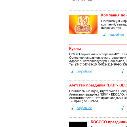
Компания по
Организация и пр
компаний, выездо
видео монтаж
подробнее
Куклы
ООО«Творческая мастерская«КУКЛЫ»
Основное направление-изготовление и
Адрес: г.Екатеринабург,ул. Панельная, 
Тел (343)347-29-10, 8-922-211-96-98(93)
подробнее
Агетство праздника "ВКН"- 
Оригинальные идеи, тщательная сценар
Агентство праздника "ВКН" - ВЕСЕЛО
Агентство "ВКН" - это яркие свадьбы, 
Те. 8(495) 51-073-51
подробнее
ROCOCO праздничн