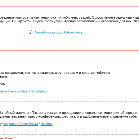
роведение корпоративных мероприятий, юбилеев, свадеб. Оформление воздушными шар
дущие, DJ, артисты. Видео, фото улуги. Аренда автомобилей и украшения для них. Фе
Челябинская обл.
/
Челябинск
ых праздников, костюмированных шоу-программ и веселых юбилеев
авала
ием
Челябинская обл.
/
Челябинск
ытийный маркетинг.Т.е. организация и проведение специальных мероприятий: презен
драйвы,выставки, пресс-конференции, фестивали и т.д.Комплексное управление собы
Удмуртская Республика
/
Ижевск