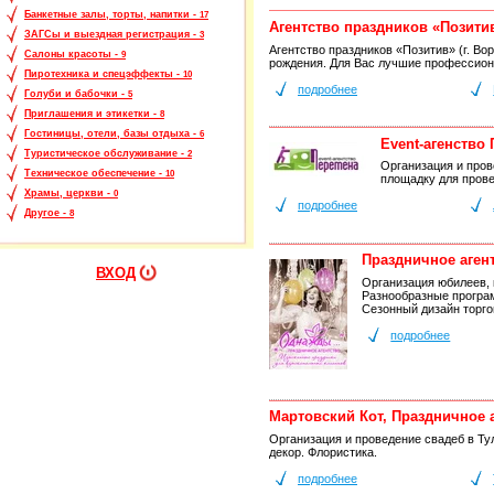
Банкетные залы, торты, напитки -
17
Агентство праздников «Позити
ЗАГСы и выездная регистрация -
3
Агентство праздников «Позитив» (г. Во
Салоны красоты -
9
рождения. Для Вас лучшие профессион
Пиротехника и спецэффекты -
10
подробнее
Голуби и бабочки -
5
Приглашения и этикетки -
8
Гостиницы, отели, базы отдыха -
6
Event-агенство
Туристическое обслуживание -
2
Организация и пров
Техническое обеспечение -
10
площадку для прове
Храмы, церкви -
0
подробнее
Другое -
8
Праздничное аген
ВХОД
Организация юбилеев, 
Разнообразные програ
Сезонный дизайн торго
подробнее
Мартовский Кот, Праздничное 
Организация и проведение свадеб в Ту
декор. Флористика.
подробнее