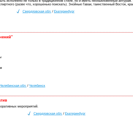
ть исполнено не только в традиционном стиле, но и иметь необыкновенный антураж. 
 спиртного (разве что, хорошенько поискать). Знойные Гаваи, таинственный Восток, кр
Свердловская обл.
/
Екатеринбург
чений"
ы
рм
Челябинская обл.
/
Челябинск
атив
поративных мероприятий.
Свердловская обл.
/
Екатеринбург