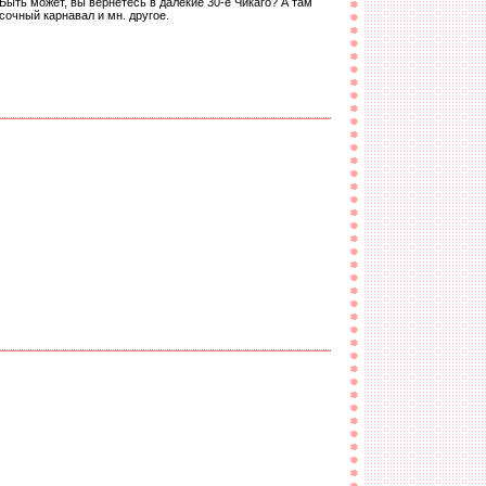
Быть может, вы вернётесь в далёкие 30-е Чикаго? А там
асочный карнавал и мн. другое.