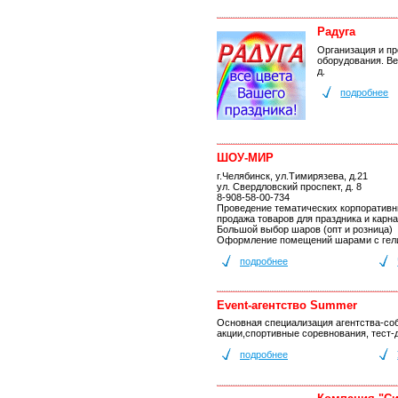
Радуга
Организация и п
оборудования. Ве
д.
подробнее
ШОУ-МИР
г.Челябинск, ул.Тимирязева, д.21
ул. Свердловский проспект, д. 8
8-908-58-00-734
Проведение тематических корпоративн
продажа товаров для праздника и карн
Большой выбор шаров (опт и розница)
Оформление помещений шарами с гел
подробнее
Event-агентство Summer
Основная специализация агентства-соб
акции,спортивные соревнования, тест-
подробнее