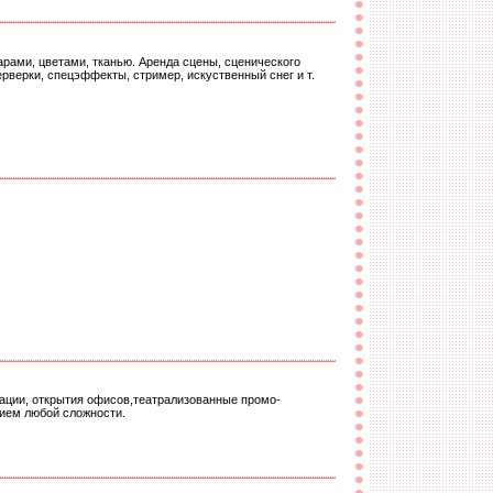
ами, цветами, тканью. Аренда сцены, сценического
ерверки, спецэффекты, стример, искуственный снег и т.
тации, открытия офисов,театрализованные промо-
тием любой сложности.