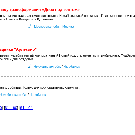
шоу трансформация «Двое под зонтом»
оу - моментальная смена костюмов. Незабываемый праздник - Иллюзионное шоу тран
анра Ольги и Владимира Курзямовых.
Московская обл.
/
Москва
здника "Арлекино"
оведем незабываемый корпоративный Новый год, с элементами тимбилдинга. Подбере
билея и дня рождения
Челябинская обл.
/
Челябинск
ных событий. Только для корпоративных клиентов.
Челябинская обл.
/
Челябинск
60
]
[
61 – 80
]
[
81 – 94
]