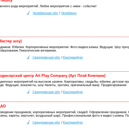
итиШоу"
ичного рода мероприятий. Любое мероприятие с ними - событие!
Челябинская обл.
/
Челябинск
Мастер шоу)
здников. Юбилеи. Корпоративные мероприятия. Фото видеосъемка. Ведущие. Шоу про
образование.Тематические вечеринки.
Свердловская обл.
/
Екатеринбург
одюсерский центр Art Play Company (Арт Плэй Компани)
здничных мероприятий на высоком уровне. Корпоративы, свадьбы, юбилеи, детские п
де. Ведущие, вокалисты, шоу-балеты, эротика, оригинальный жанр. Продюсирование.
Свердловская обл.
/
Екатеринбург
ДАО
оведение праздников, корпоративных мероприятий, свадеб. Оформление праздников. 
зины, кареты, вертолет, воздушный шар). Профессиональная фото и видео съемка. П
Свердловская обл.
/
Екатеринбург