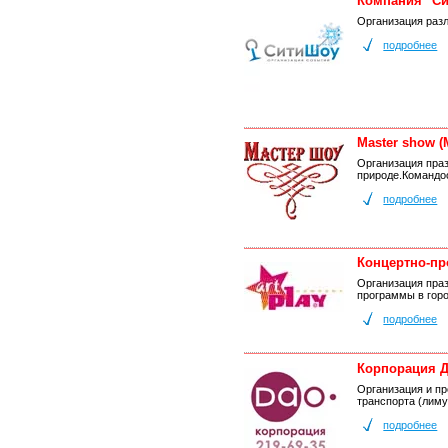
Компания "С
Организация разл
подробнее
Master show (
Организация пра
природе.Командо
подробнее
Концертно-пр
Организация пра
программы в горо
подробнее
Корпорация 
Организация и пр
транспорта (лиму
подробнее