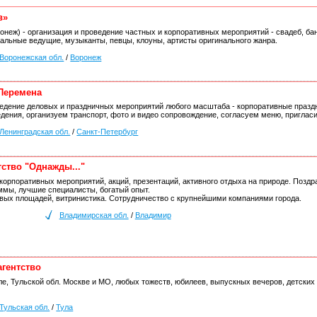
в»
ронеж) - организация и проведение частных и корпоративных мероприятий - свадеб, ба
альные ведущие, музыканты, певцы, клоуны, артисты оригинального жанра.
Воронежская обл.
/
Воронеж
 Перемена
едение деловых и праздничных мероприятий любого масштаба - корпоративные праздн
дения, организуем транспорт, фото и видео сопровождение, согласуем меню, пригласим
Ленинградская обл.
/
Санкт-Петербург
тство "Однажды..."
корпоративных мероприятий, акций, презентаций, активного отдыха на природе. Позд
ммы, лучшие специалисты, богатый опыт.
вых площадей, витринистика. Сотрудничество с крупнейшими компаниями города.
Владимирская обл.
/
Владимир
агентство
ле, Тульской обл. Москве и МО, любых тожеств, юбилеев, выпускных вечеров, детски
Тульская обл.
/
Тула