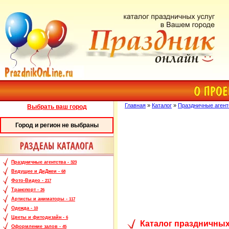
Главная
»
Каталог
»
Праздничные агент
Выбрать ваш город
Город и регион не выбраны
Праздничные агентства -
323
Ведущие и ДиДжеи -
68
Фото-Видео -
217
Транспорт -
26
Артисты и аниматоры -
117
Одежда -
10
Цветы и фитодизайн -
6
Каталог праздничных
Оформление залов -
45