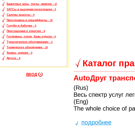
Банкетные залы, торты, напитки -
17
ЗАГСы и выездная регистрация -
3
Салоны красоты -
9
Пиротехника и спецэффекты -
10
Голуби и бабочки -
5
Приглашения и этикетки -
8
Гостиницы, отели, базы отдыха -
6
Туристическое обслуживание -
2
Техническое обеспечение -
10
Храмы, церкви -
0
Другое -
8
Каталог пр
ВХОД
AutoДруг транс
(Rus)
Весь спектр услуг ле
(Eng)
The whole choice of pa
подробнее