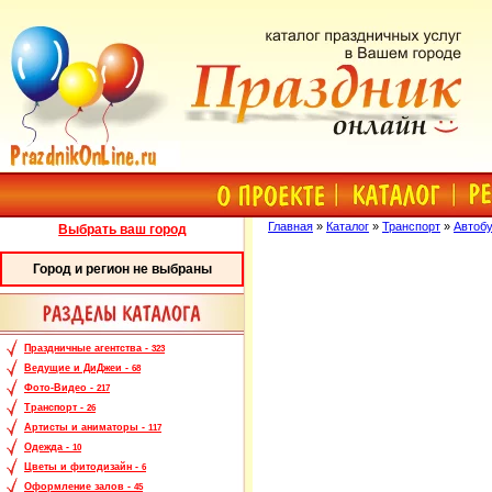
Главная
»
Каталог
»
Транспорт
»
Автоб
Выбрать ваш город
Город и регион не выбраны
Праздничные агентства -
323
Ведущие и ДиДжеи -
68
Фото-Видео -
217
Транспорт -
26
Артисты и аниматоры -
117
Одежда -
10
Цветы и фитодизайн -
6
Оформление залов -
45