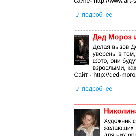
сайте- http://www.art-
подробнее
Дед Мороз 
Делая вызов Д
уверены в том,
фото, они буду
взрослыми, как
Сайт - http://ded-moroz
подробнее
Николин
Художник с
желающих г
для них о