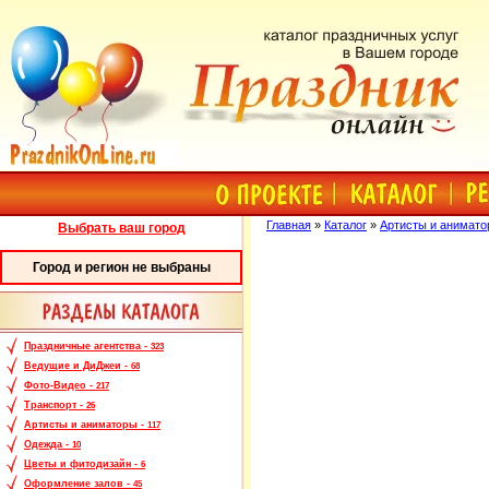
Главная
»
Каталог
»
Артисты и анимат
Выбрать ваш город
Город и регион не выбраны
Праздничные агентства -
323
Ведущие и ДиДжеи -
68
Фото-Видео -
217
Транспорт -
26
Артисты и аниматоры -
117
Одежда -
10
Цветы и фитодизайн -
6
Оформление залов -
45