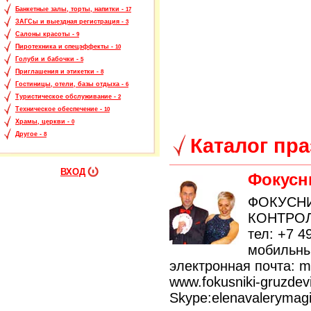
Банкетные залы, торты, напитки -
17
ЗАГСы и выездная регистрация -
3
Салоны красоты -
9
Пиротехника и спецэффекты -
10
Голуби и бабочки -
5
Приглашения и этикетки -
8
Гостиницы, отели, базы отдыха -
6
Туристическое обслуживание -
2
Техническое обеспечение -
10
Храмы, церкви -
0
Другое -
8
Каталог пр
ВХОД
Фокусн
ФОКУСНИ
КОНТРО
тел: +7 4
мобильны
электронная почта: m
www.fokusniki-gruzdevi
Skype:elenavalerymag