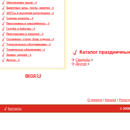
Оформление залов -
0
Банкетные залы, торты, напитки -
0
ЗАГСы и выездная регистрация -
0
Салоны красоты -
0
Пиротехника и спецэффекты -
0
Голуби и бабочки -
0
Приглашения и этикетки -
0
Гостиницы, отели, базы отдыха -
0
Туристическое обслуживание -
0
Техническое обеспечение -
0
Каталог праздничных
Храмы, церкви -
0
Свадьбы
0
Другое -
0
Другое
0
ВХОД
О проекте
|
Каталог
|
Регист
Контакты
© 2008