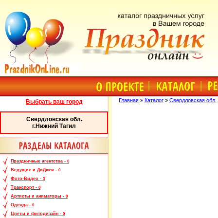
Главная
»
Каталог
»
Свердловская обл.
Выбрать ваш город
Свердловская обл.
г.Нижний Тагил
Праздничные агентства -
0
Ведущие и ДиДжеи -
0
Фото-Видео -
3
Транспорт -
0
Артисты и аниматоры -
0
Одежда -
0
Цветы и фитодизайн -
0