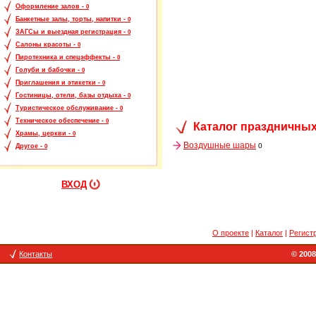
Оформление залов -
0
Банкетные залы, торты, напитки -
0
ЗАГСы и выездная регистрация -
0
Салоны красоты -
0
Пиротехника и спецэффекты -
0
Голуби и бабочки -
0
Приглашения и этикетки -
0
Гостиницы, отели, базы отдыха -
0
Туристическое обслуживание -
0
Техническое обеспечение -
0
Каталог праздничных
Храмы, церкви -
0
Воздушные шары
0
Другое -
0
ВХОД
О проекте
|
Каталог
|
Регист
Контакты
© 2008