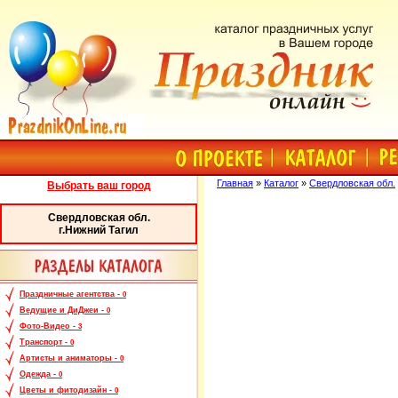
Главная
»
Каталог
»
Свердловская обл.
Выбрать ваш город
Свердловская обл.
г.Нижний Тагил
Праздничные агентства -
0
Ведущие и ДиДжеи -
0
Фото-Видео -
3
Транспорт -
0
Артисты и аниматоры -
0
Одежда -
0
Цветы и фитодизайн -
0